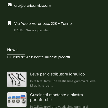
crc@crcricambi.com
Via Paolo Veronese, 228 - Torino
ITALIA - Sede operativa
News
Gli ultimi arrivi e le novità sui nostri prodotti.
Leve per distributore idraulico
In C.R.C. trovi una vastissima gamma di leve
idrauliche per…
Cuscinetti montante e piastra
portaforche
In C.R.C. trovi una vastissima gamma di